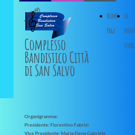
Home
La
Page
nost
Complesso
stori
Bandistico Città
di San Salvo
Organigramma:
Presidente: Fiorentino Fabrizi
Vice Presidente: Maria Elena Gabriele