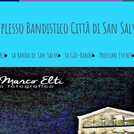
lesso Bandistico Città di San Sal
ria
La Banda di San Salvo
La Giò-Banda
Prossimi Eventi