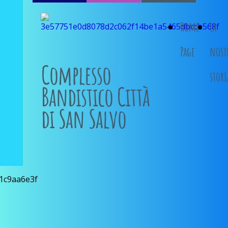
Home
La
Page
nost
Complesso
stori
Bandistico Città
di San Salvo