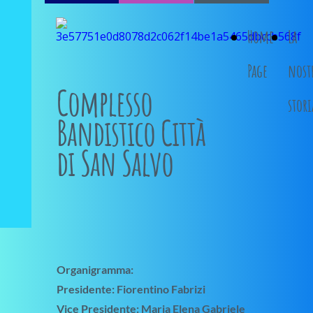
Home
La
Page
nost
Complesso
stori
Bandistico Città
di San Salvo
Organigramma:
Presidente: Fiorentino Fabrizi
Vice Presidente: Maria Elena Gabriele